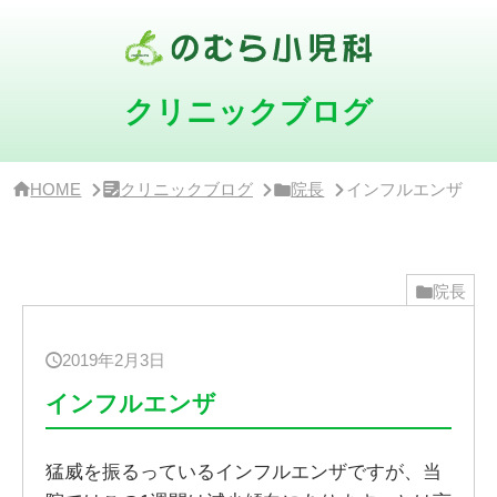
サ
イ
ド
バ
ー・
クリニックブログ
ク
リ
ニ
ッ
HOME
クリニックブログ
院長
インフルエンザ
ク
概
要
院長
2019年2月3日
インフルエンザ
猛威を振るっているインフルエンザですが、当