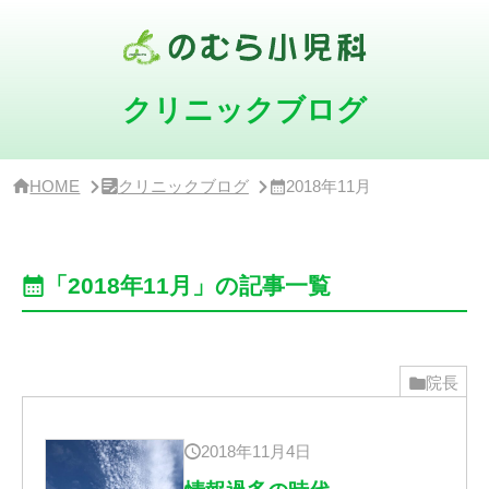
サ
イ
ド
バ
ー・
クリニックブログ
ク
リ
ニ
ッ
HOME
クリニックブログ
2018年11月
ク
概
要
「2018年11月」の記事一覧
院長
2018年11月4日