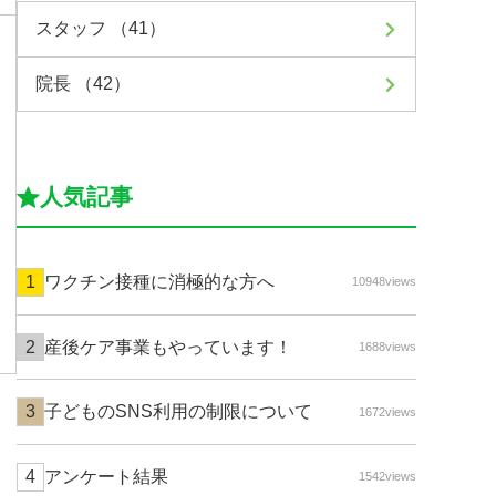
スタッフ （41）
院長 （42）
人気記事
ワクチン接種に消極的な方へ
10948views
産後ケア事業もやっています！
1688views
子どものSNS利用の制限について
1672views
アンケート結果
1542views