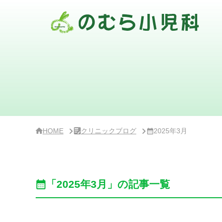
サ
イ
ド
バ
ー・
ク
リ
ニ
ッ
ク
概
要
HOME
クリニックブログ
2025年3月
「2025年3月」の記事一覧