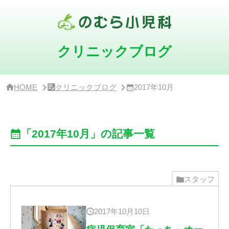
サ
イ
ド
バ
ー・
クリニックブログ
ク
リ
ニ
ッ
HOME
クリニックブログ
2017年10月
ク
概
要
「2017年10月」の記事一覧
スタッフ
2017年10月10日