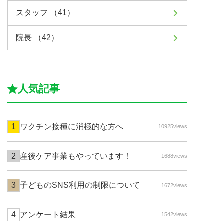
スタッフ （41）
院長 （42）
人気記事
ワクチン接種に消極的な方へ
10925views
産後ケア事業もやっています！
1688views
子どものSNS利用の制限について
1672views
アンケート結果
1542views