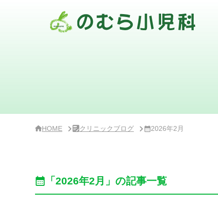
サ
イ
ド
バ
ー・
ク
リ
ニ
ッ
ク
概
要
HOME
クリニックブログ
2026年2月
「2026年2月」の記事一覧